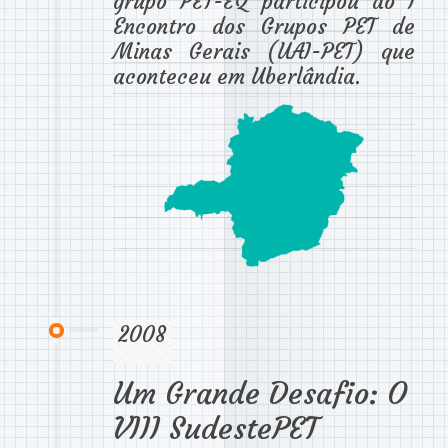
grupo PET-EQ participou do I
Encontro dos Grupos PET de
Minas Gerais (UAI-PET) que
aconteceu em Uberlândia.
2008
Um Grande Desafio: O
VIII SudestePET